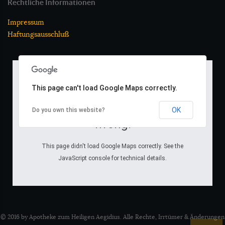
Rechtliche Informationen
Impressum
Haftungsausschluß
This page can't load Google Maps correctly.
Oops! Something went
OK
Do you own this website?
wrong.
This page didn't load Google Maps correctly. See the
JavaScript console for technical details.
© 2016 by Apotheke zum Heiligen Aegidius. Alle Rechte, Irrtümer & Änderungen